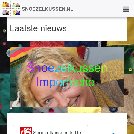
SNOEZELKUSSEN.NL
Laatste nieuws
Snoezelkussen
Imperfectie
®
Snoezelkussens in De