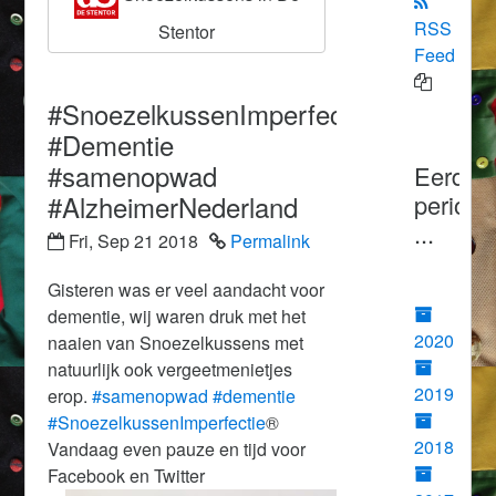
RSS
Stentor
Feed
#SnoezelkussenImperfectie®
#Dementie
#samenopwad
Eerder
#AlzheimerNederland
periode
...
Fri, Sep 21 2018
Permalink
Gisteren was er veel aandacht voor
dementie, wij waren druk met het
2020
naaien van Snoezelkussens met
natuurlijk ook vergeetmenietjes
2019
erop.
#
samenopwad
#
dementie
#
SnoezelkussenImperfectie
®
2018
Vandaag even pauze en tijd voor
Facebook en Twitter