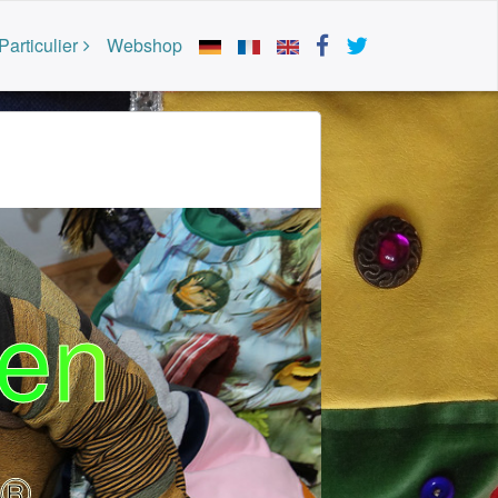
Particulier
Webshop
en
®