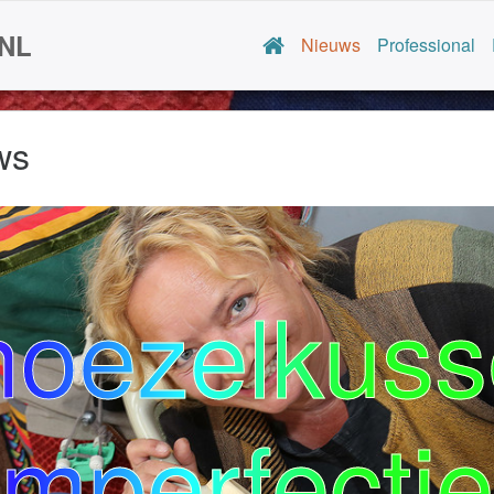
NL
Nieuws
Professional
ws
noezelkuss
Imperfectie