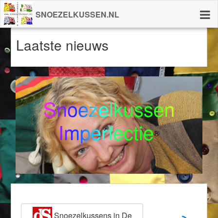
SNOEZELKUSSEN.NL
Laatste nieuws
Snoezelkussen
Imperfectie
®
Snoezelkussens in De