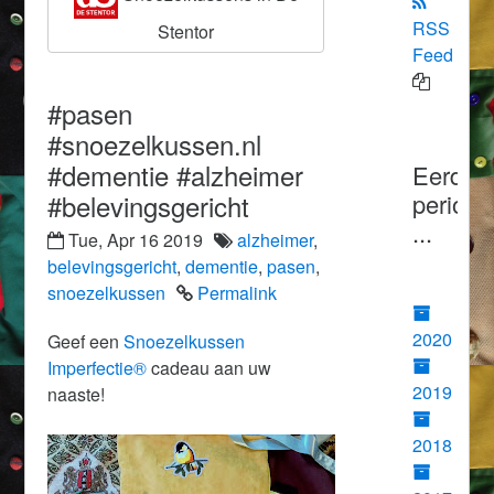
RSS
Stentor
Feed
#pasen
#snoezelkussen.nl
#dementie #alzheimer
Eerder
#belevingsgericht
periode
...
Tue, Apr 16 2019
alzheimer
,
belevingsgericht
,
dementie
,
pasen
,
snoezelkussen
Permalink
2020
Geef een
Snoezelkussen
Imperfectie®
cadeau aan uw
2019
naaste!
2018