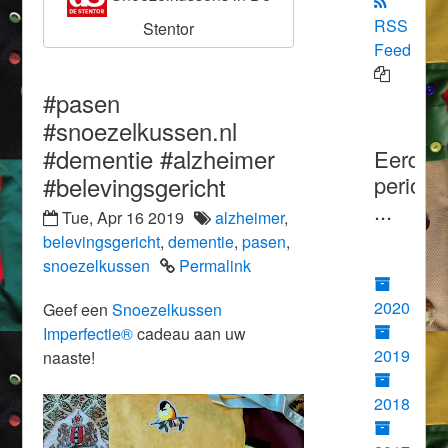
RSS
Stentor
Feed
#pasen
#snoezelkussen.nl
#dementie #alzheimer
Eerder
#belevingsgericht
periode
...
Tue, Apr 16 2019
alzheimer
,
belevingsgericht
,
dementie
,
pasen
,
snoezelkussen
Permalink
2020
Geef een
Snoezelkussen
Imperfectie®
cadeau aan uw
2019
naaste!
2018