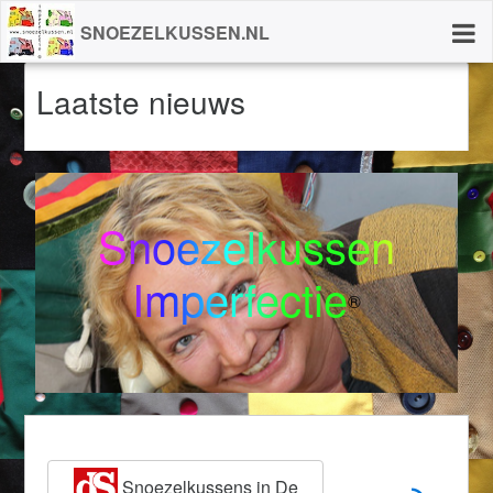
SNOEZELKUSSEN.NL
Laatste nieuws
Snoezelkussen
Imperfectie
®
Snoezelkussens in De