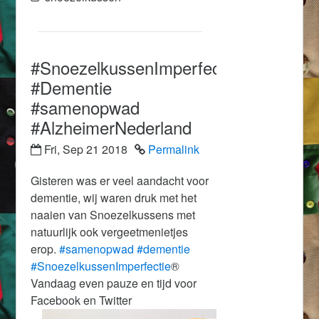
#SnoezelkussenImperfectie®
#Dementie
#samenopwad
#AlzheimerNederland
Fri, Sep 21 2018
Permalink
Gisteren was er veel aandacht voor
dementie, wij waren druk met het
naaien van Snoezelkussens met
natuurlijk ook vergeetmenietjes
erop.
#
samenopwad
#
dementie
#
SnoezelkussenImperfectie
®
Vandaag even pauze en tijd voor
Facebook en Twitter