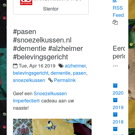
RSS
Stentor
Feed
#pasen
#snoezelkussen.nl
#dementie #alzheimer
Eerder
#belevingsgericht
periode
...
Tue, Apr 16 2019
alzheimer
,
belevingsgericht
,
dementie
,
pasen
,
snoezelkussen
Permalink
2020
Geef een
Snoezelkussen
Imperfectie®
cadeau aan uw
2019
naaste!
2018